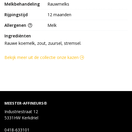
Melkbehandeling
Rauwmelks
Rijpingstijd
12 maanden
Allergenen
Melk
Ingrediënten
Rauwe koemelk, zout, zuursel, stremsel.
Bekijk meer uit de collectie onze kazen
MEESTER-AFFINEURS®
Industriestraat 12
5331HW Kerkdriel
0418-633101