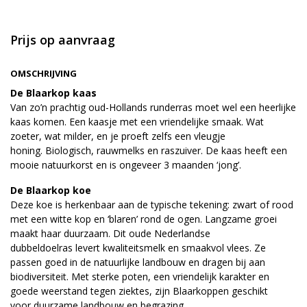
Prijs op aanvraag
OMSCHRIJVING
De Blaarkop kaas
Van zo’n prachtig oud-Hollands runderras moet wel een heerlijke
kaas komen. Een kaasje met een vriendelijke smaak. Wat
zoeter, wat milder, en je proeft zelfs een vleugje
honing. Biologisch, rauwmelks en raszuiver. De kaas heeft een
mooie natuurkorst en is ongeveer 3 maanden ‘jong’.
De Blaarkop koe
Deze koe is herkenbaar aan de typische tekening: zwart of rood
met een witte kop en ‘blaren’ rond de ogen. Langzame groei
maakt haar duurzaam. Dit oude Nederlandse
dubbeldoelras levert kwaliteitsmelk en smaakvol vlees. Ze
passen goed in de natuurlijke landbouw en dragen bij aan
biodiversiteit. Met sterke poten, een vriendelijk karakter en
goede weerstand tegen ziektes, zijn Blaarkoppen geschikt
voor duurzame landbouw en begrazing.