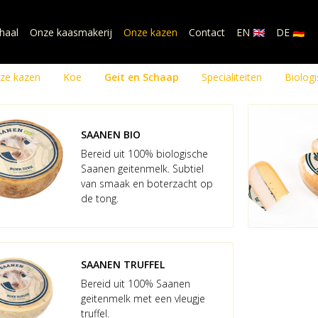
haal
Onze kaasmakerij
Onze kazen
Contact
EN 🇬🇧
DE 🇩🇪
ze kazen
Koe
Geit en Schaap
Specialiteiten
Biologi
SAANEN BIO
Bereid uit 100% biologische
Saanen geitenmelk. Subtiel
van smaak en boterzacht op
de tong.
SAANEN TRUFFEL
Bereid uit 100% Saanen
geitenmelk met een vleugje
truffel.