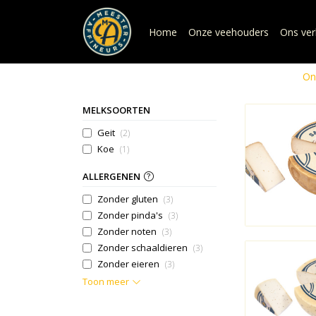
Home
Onze veehouders
Ons ver
On
MELKSOORTEN
Geit
(2)
Koe
(1)
ALLERGENEN
Zonder gluten
(3)
Zonder pinda's
(3)
Zonder noten
(3)
Zonder schaaldieren
(3)
Zonder eieren
(3)
Toon meer