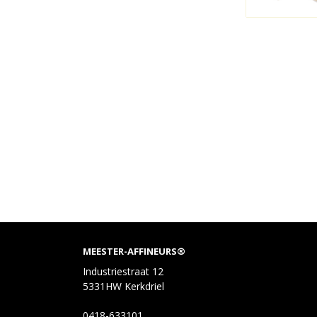
MEESTER-AFFINEURS®
Industriestraat 12
5331HW Kerkdriel
0418-633101